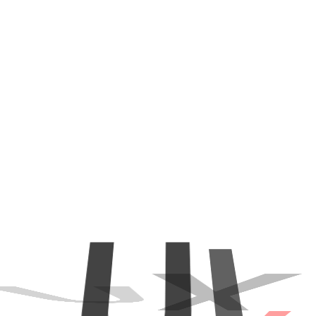
U
I
.